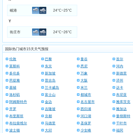
岘港
24°C~25°C
Y
衙庄市
24°C~26°C
国际热门城市15天天气预报
伦敦
巴黎
曼谷
首尔
莫斯科
东京
悉尼
河内
多伦多
新加坡
万象
新德里
芭提雅
普吉岛
大阪
济州
基辅
兰卡威岛
米兰
达卡
洛杉矶
富士山
都城市
布尼亚
阿姆斯特丹
金边
名古屋市
雅库茨克
开罗
吉隆坡
西归浦
雅加达
布里斯班
京都
河口湖
曼彻斯特
布拉柴维尔
马德里
圣保罗
千叶市
波士顿
大邱
少女峰
福冈