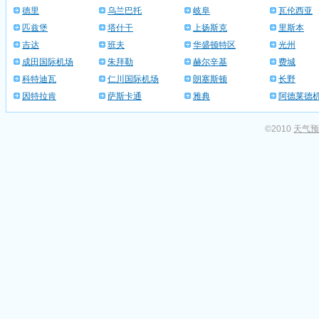
德里
乌兰巴托
岐阜
瓦伦西亚
匹兹堡
塔什干
上扬斯克
里斯本
吉达
班夫
华盛顿特区
光州
成田国际机场
朱拜勒
赫尔辛基
费城
科特迪瓦
仁川国际机场
朗塞斯顿
长野
因特拉肯
萨斯卡通
雅典
阿德莱德
©2010
天气预