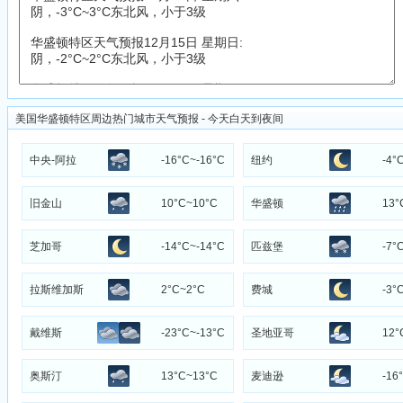
美国华盛顿特区周边热门城市天气预报 - 今天白天到夜间
中央-阿拉
-16°C~-16°C
纽约
-4°
斯加州
旧金山
10°C~10°C
华盛顿
13°
芝加哥
-14°C~-14°C
匹兹堡
-7°
拉斯维加斯
2°C~2°C
费城
-3°
戴维斯
-23°C~-13°C
圣地亚哥
12°
奥斯汀
13°C~13°C
麦迪逊
-16