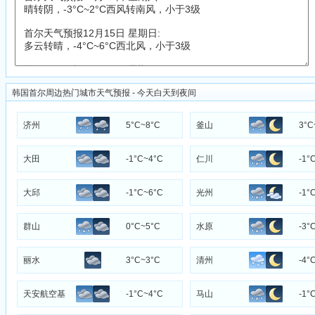
韩国首尔周边热门城市天气预报 - 今天白天到夜间
济州
5°C~8°C
釜山
3°C
大田
-1°C~4°C
仁川
-1°
大邱
-1°C~6°C
光州
-1°
群山
0°C~5°C
水原
-3°
丽水
3°C~3°C
清州
-4°
天安航空基
-1°C~4°C
马山
-1°