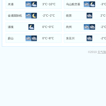
地
木浦
3°C~10°C
乌山航空基
-3°
地
金浦国际机
-2°C~2°C
统营
2°C
场
浦项
0°C~0°C
尚州
-2°
蔚山
0°C~8°C
东豆川
-2°
©2010
天气预