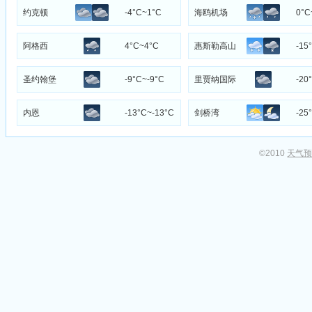
约克顿
-4°C~1°C
海鸥机场
0°C
阿格西
4°C~4°C
惠斯勒高山
-15
圣约翰堡
-9°C~-9°C
里贾纳国际
-20
机场
内恩
-13°C~-13°C
剑桥湾
-25
©2010
天气预