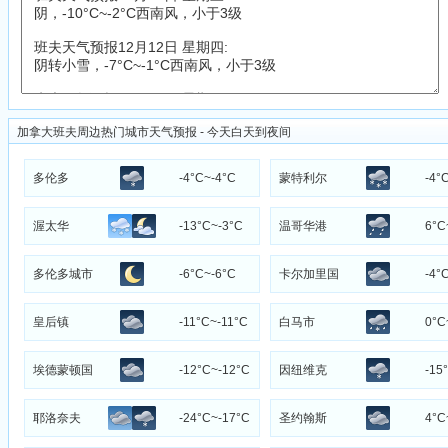
加拿大班夫周边热门城市天气预报 - 今天白天到夜间
多伦多
-4°C~-4°C
蒙特利尔
-4°
渥太华
-13°C~-3°C
温哥华港
6°C
多伦多城市
-6°C~-6°C
卡尔加里国
-4°
中心
际机场
皇后镇
-11°C~-11°C
白马市
0°C
埃德蒙顿国
-12°C~-12°C
因纽维克
-15
际机场
耶洛奈夫
-24°C~-17°C
圣约翰斯
4°C