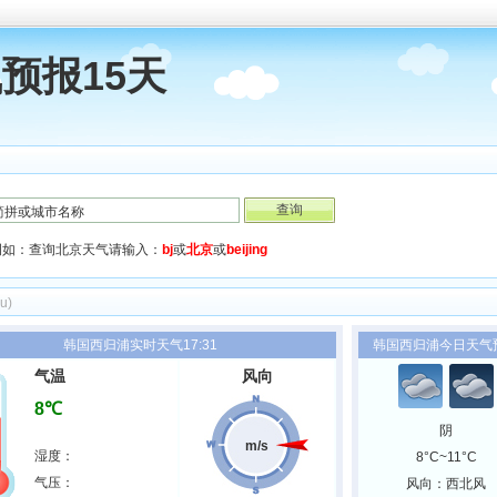
预报15天
例如：查询北京天气请输入：
bj
或
北京
或
beijing
pu)
韩国西归浦实时天气17:31
韩国西归浦今日天气
气温
风向
8℃
阴
m/s
湿度：
8°C~11°C
气压：
风向：西北风