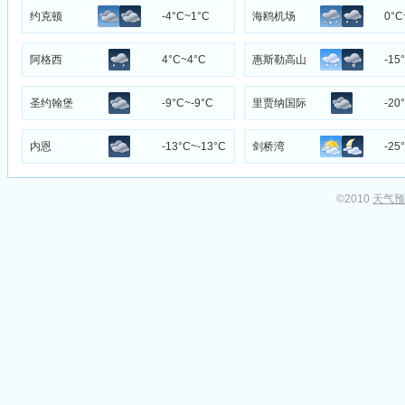
约克顿
-4°C~1°C
海鸥机场
0°C
阿格西
4°C~4°C
惠斯勒高山
-15
圣约翰堡
-9°C~-9°C
里贾纳国际
-20
机场
内恩
-13°C~-13°C
剑桥湾
-25
©2010
天气预