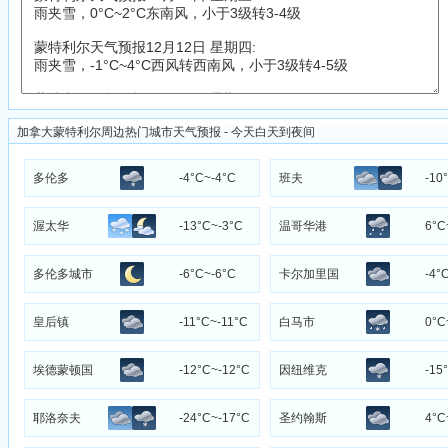
加拿大蒙特利尔周边热门城市天气预报 - 今天白天到夜间
多伦多
-4°C~-4°C
班夫
-10
渥太华
-13°C~-3°C
温哥华港
6°C
多伦多城市
-6°C~-6°C
卡尔加里国
-4°
中心
际机场
皇后镇
-11°C~-11°C
白马市
0°C
埃德蒙顿国
-12°C~-12°C
因纽维克
-15
际机场
耶洛奈夫
-24°C~-17°C
圣约翰斯
4°C