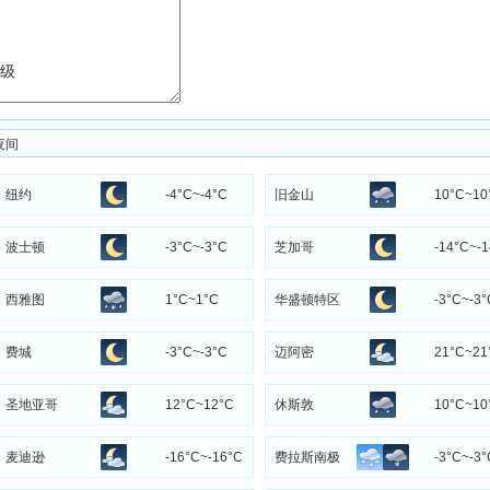
夜间
纽约
-4°C~-4°C
旧金山
10°C~10
波士顿
-3°C~-3°C
芝加哥
-14°C~-
西雅图
1°C~1°C
华盛顿特区
-3°C~-3°
费城
-3°C~-3°C
迈阿密
21°C~21
圣地亚哥
12°C~12°C
休斯敦
10°C~10
麦迪逊
-16°C~-16°C
费拉斯南极
-3°C~-3°