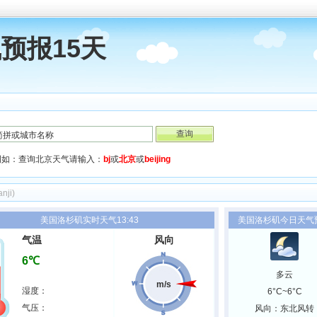
预报15天
例如：查询北京天气请输入：
bj
或
北京
或
beijing
nji)
美国洛杉矶实时天气13:43
美国洛杉矶今日天气
气温
风向
6℃
多云
m/s
湿度：
6°C~6°C
气压：
风向：东北风转