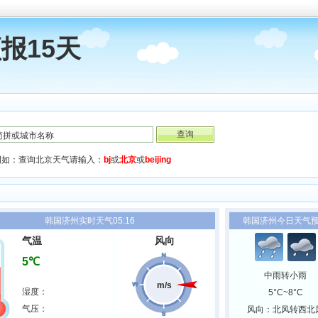
报15天
例如：查询北京天气请输入：
bj
或
北京
或
beijing
韩国济州实时天气05:16
韩国济州今日天气
气温
风向
5℃
中雨转小雨
m/s
湿度：
5°C~8°C
气压：
风向：北风转西北