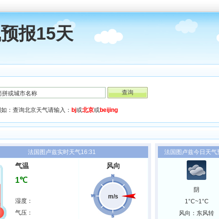
预报15天
例如：查询北京天气请输入：
bj
或
北京
或
beijing
法国图卢兹实时天气16:31
法国图卢兹今日天气
气温
风向
1℃
阴
m/s
湿度：
1°C~1°C
气压：
风向：东风转