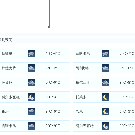
天到夜间
马德里
4°C~4°C
马略卡岛
7°C~7°C
萨拉戈萨
2°C~2°C
阿利坎特
6°C~6°C
萨莫拉
0°C~0°C
穆尔西亚
8°C~8°C
科尔多瓦机
3°C~3°C
托莱多
1°C~1°C
场
希洪
9°C~9°C
哈恩
3°C~3°C
梅诺卡岛
9°C~9°C
阿尔巴塞特
1°C~1°C