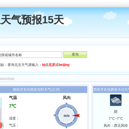
天气预报15天
例如：查询北京天气请输入：
bj
或
北京
或
beijing
alunxiya)
西班牙瓦伦西亚实时天气12:26
西班牙瓦伦西亚今日天
气温
风向
7℃
阴
m/s
湿度：
7°C~7°C
气压：
风向：西北风转