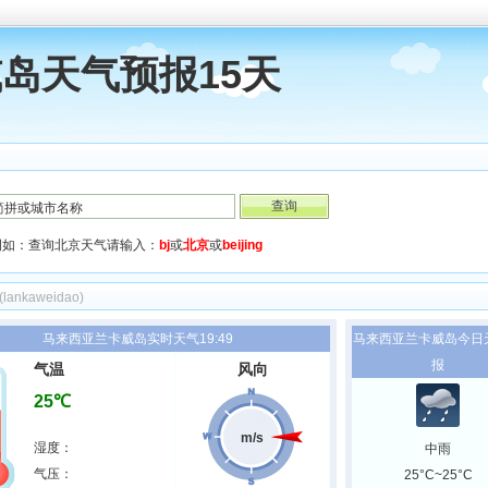
岛天气预报15天
例如：查询北京天气请输入：
bj
或
北京
或
beijing
(lankaweidao)
马来西亚兰卡威岛实时天气19:49
马来西亚兰卡威岛今日
报
气温
风向
25℃
m/s
湿度：
中雨
气压：
25°C~25°C