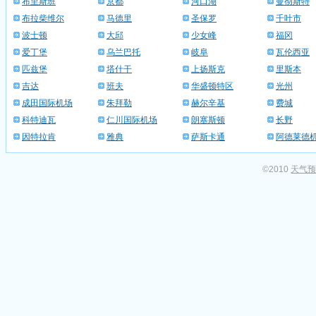
布里斯班
京都
河口湖
曼彻斯特
布拉柴维尔
马德里
圣保罗
千叶市
波士顿
大邱
少女峰
福冈
爱丁堡
乌兰巴托
岐阜
瓦伦西亚
匹兹堡
塔什干
上扬斯克
里斯本
吉达
班夫
华盛顿特区
光州
成田国际机场
朱拜勒
赫尔辛基
费城
科特迪瓦
仁川国际机场
朗塞斯顿
长野
因特拉肯
雅典
萨斯卡通
阿德莱德
©2010
天气预