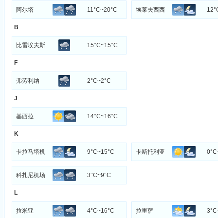
阿尔塔
11°C~20°C
埃莱夫西西
12°
B
比雷埃夫斯
15°C~15°C
F
弗劳利纳
2°C~2°C
J
基西拉
14°C~16°C
K
卡拉马塔机
9°C~15°C
卡斯托利亚
0°C
科扎尼机场
3°C~9°C
L
拉米亚
4°C~16°C
拉里萨
3°C