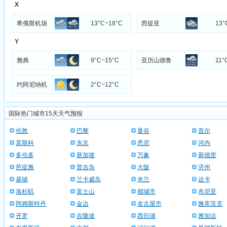
X
希俄斯机场
13°C~18°C
西提亚
13°
Y
雅典
9°C~15°C
亚历山德鲁
11°
约阿尼纳机
2°C~12°C
国际热门城市15天天气预报
伦敦
巴黎
曼谷
首尔
莫斯科
东京
悉尼
河内
多伦多
新加坡
万象
新德里
芭提雅
普吉岛
大阪
济州
基辅
兰卡威岛
米兰
达卡
洛杉矶
富士山
都城市
布尼亚
阿姆斯特丹
金边
名古屋市
雅库茨克
开罗
吉隆坡
西归浦
雅加达