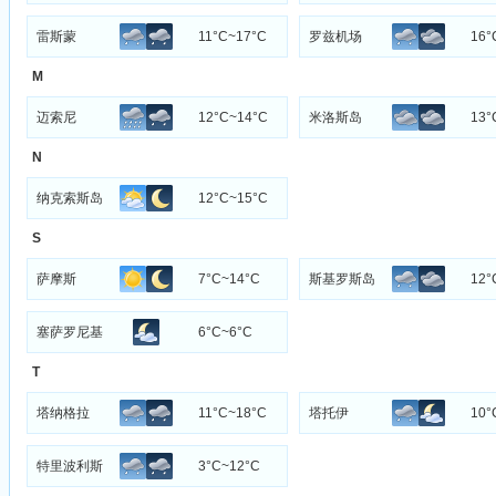
雷斯蒙
11°C~17°C
罗兹机场
16°
M
迈索尼
12°C~14°C
米洛斯岛
13°
N
纳克索斯岛
12°C~15°C
S
萨摩斯
7°C~14°C
斯基罗斯岛
12°
塞萨罗尼基
6°C~6°C
T
塔纳格拉
11°C~18°C
塔托伊
10°
特里波利斯
3°C~12°C