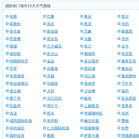
国际热门城市15天天气预报
伦敦
巴黎
曼谷
首尔
莫斯科
东京
悉尼
河内
多伦多
新加坡
万象
新德里
芭提雅
普吉岛
大阪
济州
基辅
兰卡威岛
米兰
达卡
洛杉矶
富士山
都城市
布尼亚
阿姆斯特丹
金边
名古屋市
雅库茨克
开罗
吉隆坡
西归浦
雅加达
布里斯班
京都
河口湖
曼彻斯特
布拉柴维尔
马德里
圣保罗
千叶市
波士顿
大邱
少女峰
福冈
爱丁堡
乌兰巴托
岐阜
瓦伦西亚
匹兹堡
塔什干
上扬斯克
里斯本
吉达
班夫
华盛顿特区
光州
成田国际机场
朱拜勒
赫尔辛基
费城
科特迪瓦
仁川国际机场
朗塞斯顿
长野
因特拉肯
雅典
萨斯卡通
阿德莱德