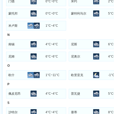
门德
0°C~0°C
米约
2°C
蒙托邦
0°C~0°C
蒙特利马尔
5°C
米卢斯
1°C~4°C
N
南锡
4°C~4°C
尼斯
6°C
尼姆
6°C~6°C
尼奥尔
4°C
O
欧什
1°C~11°C
欧里亚克
-1°
P
佩皮尼昂
4°C~4°C
普瓦捷
5°C
S
沙特尔
4°C~4°C
塞蒂
8°C