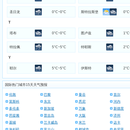
圣日龙
0°C~0°C
斯特拉斯堡
0°C
T
塔布
0°C~0°C
图卢兹
1°C
特拉佩
5°C~5°C
特耶斯
2°C
Y
耶尔
5°C~5°C
伊斯特
2°C
国际热门城市15天天气预报
伦敦
巴黎
曼谷
首尔
莫斯科
东京
悉尼
河内
多伦多
新加坡
万象
新德里
芭提雅
普吉岛
大阪
济州
基辅
兰卡威岛
米兰
达卡
洛杉矶
富士山
都城市
布尼亚