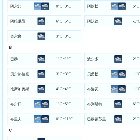
阿尔比
0°C~8°C
阿朗松
5°C
阿维尼昂
6°C~6°C
阿沃德
-1°
奥尔良
3°C~3°C
B
巴黎
1°C~1°C
波尔多
2°C
贝尔热拉克
3°C~3°C
贝桑松
-1°
比斯加奥斯
4°C~4°C
布洛瓦
-1°
布尔日
1°C~5°C
布列斯特
6°C
布里夫
0°C~11°C
巴黎蒙苏里
2°C
C