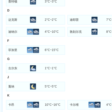
查特顿
3°C~3°C
D
达克斯
2°C~2°C
迪耶普
7°C
迪纳尔
4°C~10°C
敦刻尔克
8°C
F
菲加里
6°C~15°C
G
古尔东
1°C~1°C
J
戛纳
5°C~5°C
K
卡昂
10°C~16°C
卡尔维
4°C