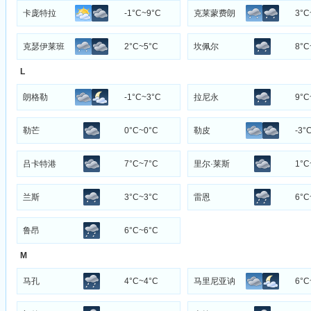
卡庞特拉
-1°C~9°C
克莱蒙费朗
3°C
克瑟伊莱班
2°C~5°C
坎佩尔
8°C
L
朗格勒
-1°C~3°C
拉尼永
9°C
勒芒
0°C~0°C
勒皮
-3°
吕卡特港
7°C~7°C
里尔·莱斯
1°C
兰斯
3°C~3°C
雷恩
6°C
鲁昂
6°C~6°C
M
马孔
4°C~4°C
马里尼亚讷
6°C