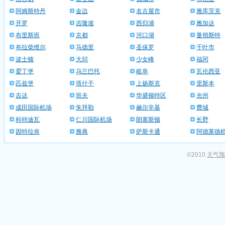
阿姆斯特丹
金边
名古屋市
雅库茨克
开罗
吉隆坡
西归浦
雅加达
布里斯班
京都
河口湖
曼彻斯特
布拉柴维尔
马德里
圣保罗
千叶市
波士顿
大邱
少女峰
福冈
爱丁堡
乌兰巴托
岐阜
瓦伦西亚
匹兹堡
塔什干
上扬斯克
里斯本
吉达
班夫
华盛顿特区
光州
成田国际机场
朱拜勒
赫尔辛基
费城
科特迪瓦
仁川国际机场
朗塞斯顿
长野
因特拉肯
雅典
萨斯卡通
阿德莱德
©2010
天气预