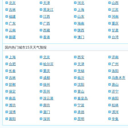
北京
天津
河北
山西
吉林
黑龙江
上海
江苏
福建
江西
山东
河南
广东
广西
海南
重庆
云南
西藏
陕西
甘肃
新疆
香港
澳门
台湾
国内热门城市15天天气预报
上海
北京
西安
济南
合肥
哈尔滨
天津
广州
长春
重庆
无锡
洛阳
吉林
成都
临沂
乌鲁木齐
邯郸
徐州
沈阳
唐山
保定
苏州
黄山
济宁
南昌
连云港
秦皇岛
南阳
潍坊
廊坊
宁波
桂林
淄博
厦门
承德
漯河
襄阳
深圳
昆明
辛集