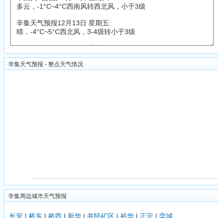
辛集天气预报 - 整点天气情况
辛集周边城市天气预报
长安
|
桥东
|
桥西
|
新华
|
井陉矿区
|
裕华
|
正定
|
栾城