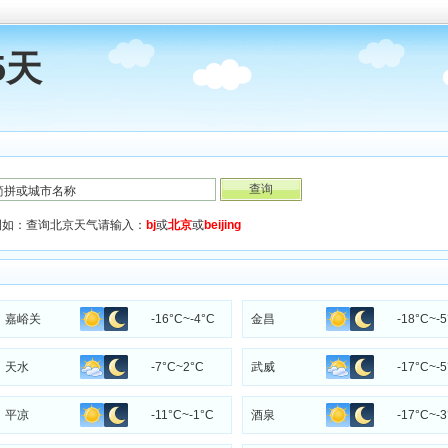
5天
例如：查询北京天气请输入：
bj
或
北京
或
beijing
嘉峪关
-16°C~-4°C
金昌
-18°C~-
天水
-7°C~2°C
武威
-17°C~-
平凉
-11°C~-1°C
酒泉
-17°C~-