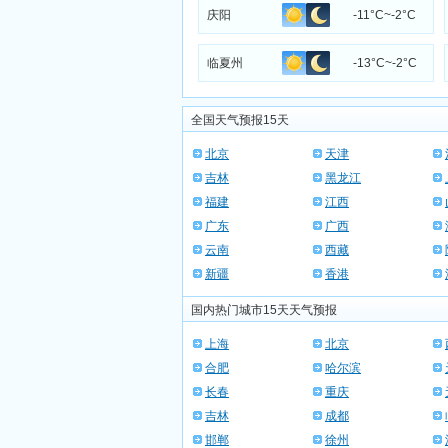
庆阳
-11°C~-2°C
临夏州
-13°C~-2°C
全国天气预报15天
北京
天津
吉林
黑龙江
福建
江西
广东
广西
云南
西藏
新疆
香港
国内热门城市15天天气预报
上海
北京
合肥
哈尔滨
长春
重庆
吉林
成都
邯郸
徐州