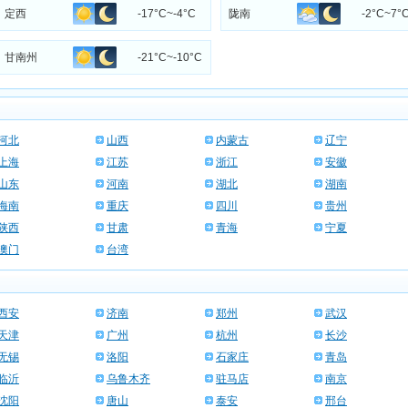
定西
-17°C~-4°C
陇南
-2°C~7°
甘南州
-21°C~-10°C
河北
山西
内蒙古
辽宁
上海
江苏
浙江
安徽
山东
河南
湖北
湖南
海南
重庆
四川
贵州
陕西
甘肃
青海
宁夏
澳门
台湾
西安
济南
郑州
武汉
天津
广州
杭州
长沙
无锡
洛阳
石家庄
青岛
临沂
乌鲁木齐
驻马店
南京
沈阳
唐山
泰安
邢台