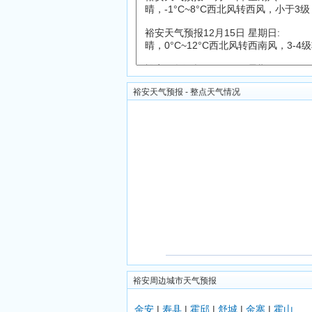
裕安天气预报 - 整点天气情况
裕安周边城市天气预报
金安
|
寿县
|
霍邱
|
舒城
|
金寨
|
霍山