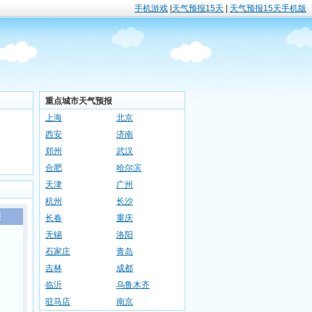
手机游戏
|
天气预报15天
|
天气预报15天手机版
重点城市天气预报
上海
北京
西安
济南
郑州
武汉
合肥
哈尔滨
天津
广州
杭州
长沙
报
长春
重庆
无锡
洛阳
石家庄
青岛
吉林
成都
临沂
乌鲁木齐
驻马店
南京