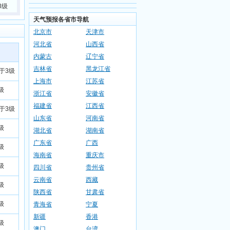
3级
天气预报各省市导航
北京市
天津市
河北省
山西省
内蒙古
辽宁省
吉林省
黑龙江省
小于3级
上海市
江苏省
级
浙江省
安徽省
福建省
江西省
小于3级
山东省
河南省
级
湖北省
湖南省
广东省
广西
级
海南省
重庆市
级
四川省
贵州省
云南省
西藏
级
陕西省
甘肃省
级
青海省
宁夏
新疆
香港
级
澳门
台湾