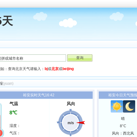
5天
例如：查询北京天气请输入：
bj
或
北京
或
beijing
报
(yuan)
裕安实时天气16:42
裕安今日天气预
气温
风向
8℃
晴
m/s
湿度：
8°C
气压：
风向：西北风